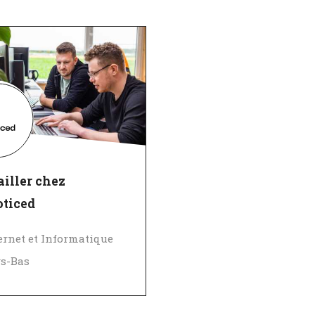
iller chez
oticed
ernet et Informatique
s-Bas
ellent employeur
ifié