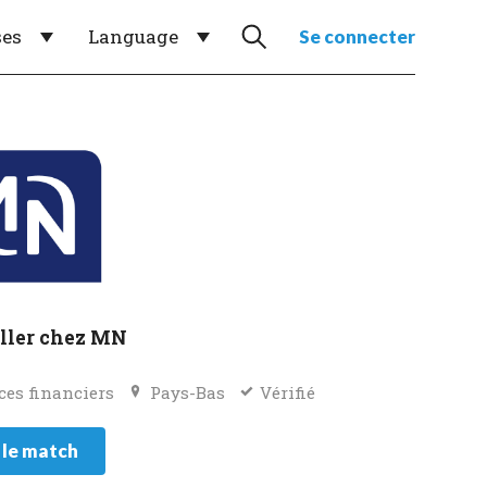
ses
Language
Se connecter
ller chez MN
ces financiers
Pays-Bas
Vérifié
 le match