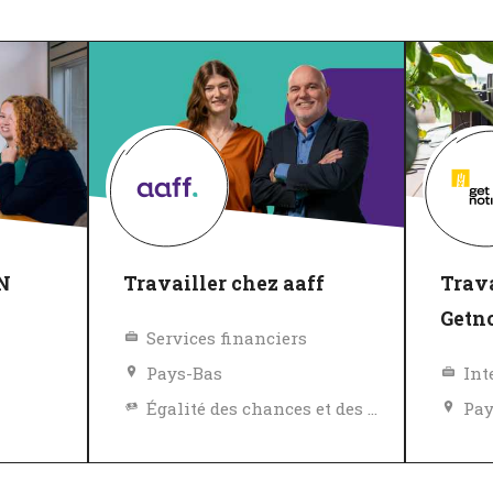
BN
Travailler chez aaff
Trava
Getn
Services financiers
Pays-Bas
Int
Égalité des chances et des avantages
Pay
Égalité des chances et des avantages
Politique de diversité, égalité et inclusivité
Exc
Politique de diversité, égalité et inclusivité
Excellent employeur
Vér