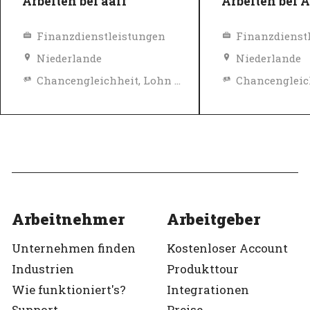
Arbeiten bei aaff
Arbeiten bei
Finanzdienstleistungen
Finanzdienst
Niederlande
Niederlande
Chancengleichheit, Lohn und Sozialleistungen
Diversity, Gleichberechtigung und Inklusions Richtlinien
Top-Arbeitgeber
Top-Arbeitgeb
Verifiziert
Verifiziert
Arbeitnehmer
Arbeitgeber
Unternehmen finden
Kostenloser Account
Industrien
Produkttour
Wie funktioniert's?
Integrationen
Support
Preise