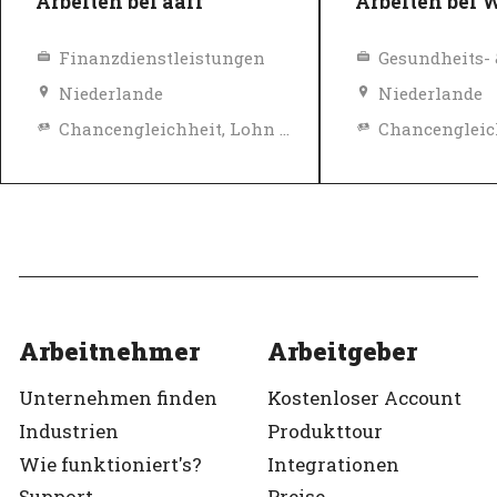
Arbeiten bei aaff
Arbeiten bei 
Finanzdienstleistungen
Niederlande
Niederlande
Chancengleichheit, Lohn und Sozialleistungen
Diversity, Gleichberechtigung und Inklusions Richtlinien
Top-Arbeitgeber
Top-Arbeitgeb
Verifiziert
Verifiziert
Arbeitnehmer
Arbeitgeber
Unternehmen finden
Kostenloser Account
Industrien
Produkttour
Wie funktioniert's?
Integrationen
Support
Preise