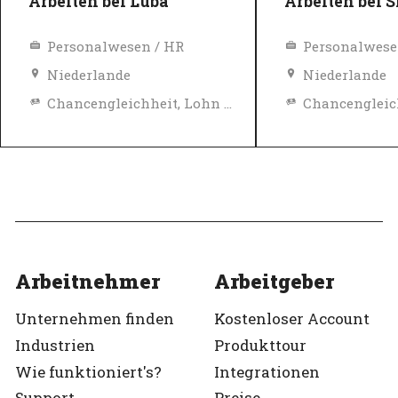
Arbeiten bei Luba
Arbeiten bei 
Personalwesen / HR
Personalwese
Niederlande
Niederlande
Chancengleichheit, Lohn und Sozialleistungen
Diversity, Gleichberechtigung und Inklusions Richtlinien
Top-Arbeitgeb
Top-Arbeitgeber
Verifiziert
Verifiziert
Arbeitnehmer
Arbeitgeber
Unternehmen finden
Kostenloser Account
Industrien
Produkttour
Wie funktioniert's?
Integrationen
Support
Preise