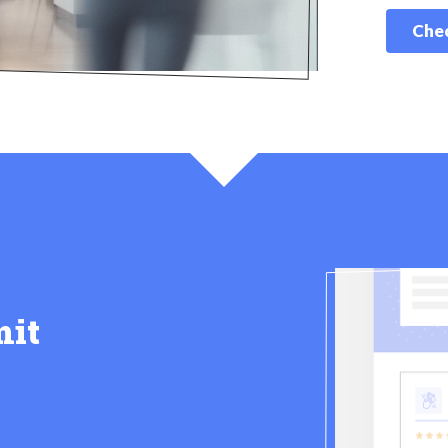
Chec
mit