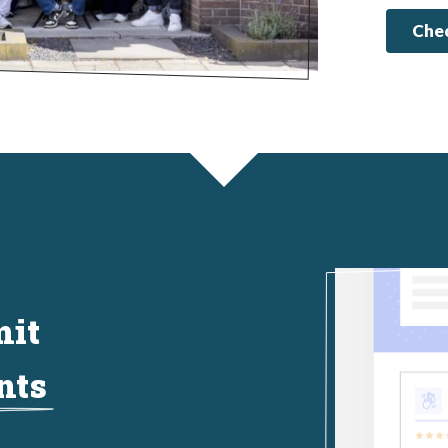
Chec
mit
nts