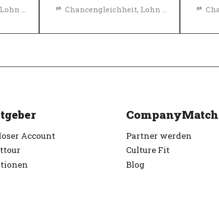
Chancengleichheit, Lohn und Sozialleistungen
Chancengleichheit, Lohn und Sozialleistungen
Diversity, Gleichberechtigung und Inklusions Richtlinien
Diversity, Gleichberechtigung und Inklusions Richtlinien
Top
Top-Arbeitgeber
Ver
Verifiziert
tgeber
CompanyMatch
loser Account
Partner werden
ttour
Culture Fit
ationen
Blog