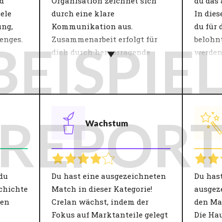
d
Organisation zeichnet sich
du das 
ele
durch eine klare
In dies
ung,
Kommunikation aus.
du für 
enges.
Zusammenarbeit erfolgt für
belohnt
BEISPIEL
dich durch hervorragende
werden
onen
Koordination und große
zu moti
indem
Genauigkeit bei der
Der Fü
Ausführung deiner Aufgaben.
großen 
Innerhalb eines Teams
Arbeit
REPOR
Wachstum
chtige
bestimmt der Umgang
Produk
n
miteinander das Gefühl der
Teams s
te"
Beteiligung. Beim Thema
Führun
er
'Umgang Miteinander' geht es
Engage
nden
um Zusammenarbeit,
Zufried
du
Du hast eine ausgezeichneten
Du has
blick
Kollegialität und Mentalität.
Führun
chichte
Match in dieser Kategorie!
ausgez
, die
Eine Einigung über diese
daher 
nen
Crelan wächst, indem der
den Ma
n
Aspekte trägt zu einem guten
Zielen 
Fokus auf Marktanteile gelegt
Die Ha