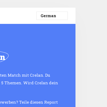
an
ten Match mit Crelan. Du
 5 Themen. Wird Crelan dein
bewerben? Teile diesen Report