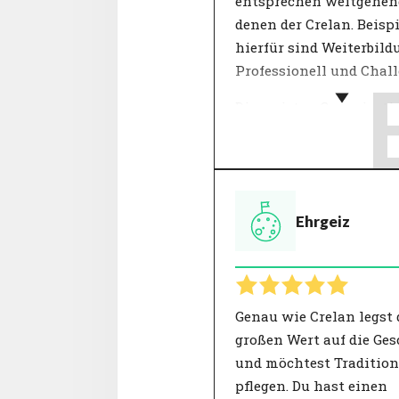
entsprechen weitgehen
denen der Crelan. Beispi
hierfür sind Weiterbild
Professionell und Chall
Die meisten Organisati
definieren ihre Werte, 
sie in einer Reihe von
Schlüsselbegriffen
beschreiben, wofür das
Ehrgeiz
Unternehmen steht. Wi
Entscheidungen werde
anhand dieser "Kernwer
überprüft. Die Werte ein
Organisation geben Ku
Genau wie Crelan legst 
und Mitarbeitenden Ein
großen Wert auf die Ges
in die Verhaltensweisen
und möchtest Traditio
sie von der Organisatio
pflegen. Du hast einen