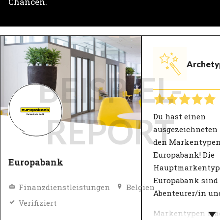
Chancen.
Archety
BEISPIEL-
Du hast einen
REPORT
ausgezeichneten
den Markentypen
Europabank! Die
Europabank
Hauptmarkentyp
Europabank sind
Finanzdienstleistungen
Belgien
Abenteurer/in und
Verifiziert
Markentypen ma