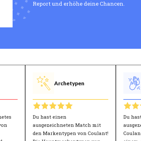
Report und erhöhe deine Chancen.
Archetypen
netes
Du hast einen
Du has
von
ausgezeichneten Match mit
ausgez
den Markentypen von Coulant!
Coulant