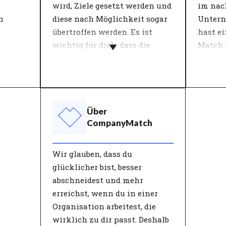
n
Charakterisierungen.
einen p
wird, Ziele gesetzt werden und
im nac
die Arb
n
diese nach Möglichkeit sogar
Untern
übertroffen werden. Es ist
hast e
wichtig für dich, dass die
Match i
inen
Organisation, für die du
Persön
arbeitest, wächst, indem du
nd
Vision
das Beste aus dir herausholst.
lb von
kommen
Die Wachstumsstrategie der
zusamm
Über
Organisation beeinflusst die
bei der
CompanyMatch
 und
Entwicklung der
Leben? 
Mitarbeitenden. Dies bestimmt
Organi
Wir glauben, dass du
t trägt
den Ansatz der Aktivitäten.
Ambitio
glücklicher bist, besser
u den
Schwerpunkte können
wirkli
abschneidest und mehr
bei.
Zusammenarbeit, Innovation,
Sinn in
erreichst, wenn du in einer
Ergebnisse und Prozesse sein.
Organisation arbeitest, die
Personen, die in Bezug auf die
wirklich zu dir passt. Deshalb
le
Wachstumsstrategie gut zur