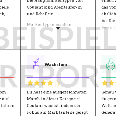
d
Die Hauptmarkentypen von
einem 
piele
Coulant sind Abenteurer/in
das vo
ch,
und Rebell/in.
ehrlic
ist. Di
BEISPIEL
Markentypen machen
legen 
Arbeitgebermarken und
gegens
onen
Menschen leichter
Vertrau
indem
verständlich. Die 12 von
CompanyMatch verwendeten
Innerh
Charakterisierungen werden
bestim
REPOR
Wachstum
durch eine Auswahl von
mitein
chtige
Werten gebildet, die zusammen
Beteil
n
eine charakteristische
'Umgan
te"
Identität darstellen. Sowohl
um Zus
er
Menschen als auch
Kollegi
ren
Du hast eine ausgezeichneten
Genau 
nden
Organisationen haben ihre
Eine Ei
e auf
Match in dieser Kategorie!
du gern
blick
eigene, einzigartige
Aspekt
 führen
Coulant wächst, indem der
Welt, a
, die
Zusammensetzung dieser
Arbeit
Fokus auf Marktanteile gelegt
Generat