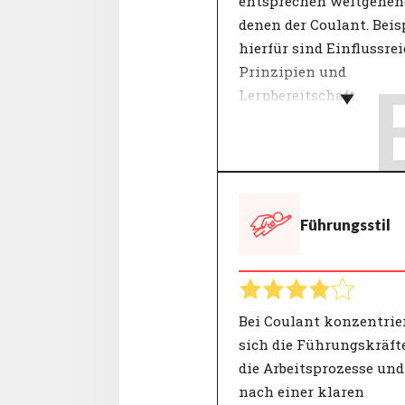
entsprechen weitgehen
denen der Coulant. Beis
hierfür sind Einflussrei
Prinzipien und
Lernbereitschaft.
Die meisten Organisati
definieren ihre Werte, 
sie in einer Reihe von
Schlüsselbegriffen
Führungsstil
beschreiben, wofür das
Unternehmen steht. Wi
Entscheidungen werde
anhand dieser "Kernwer
überprüft. Die Werte ein
Bei Coulant konzentrie
Organisation geben Ku
sich die Führungskräft
und Mitarbeitenden Ein
die Arbeitsprozesse und
in die Verhaltensweisen
nach einer klaren