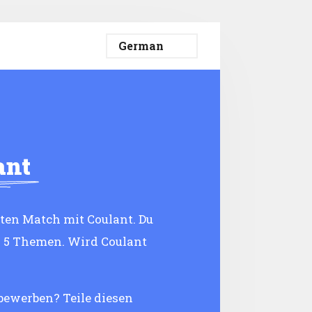
ant
ten Match mit Coulant. Du
n 5 Themen. Wird Coulant
 bewerben? Teile diesen