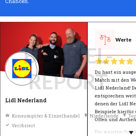
Chancen.
Werte
BEISPIEL-
Du hast ein ausg
REPORT
Match mit den W
Lidl Nederland! D
entsprechen wei
Lidl Nederland
denen der Lidl Ne
Beispiele hierfür 
Konsumgüter & Einzelhandel
Niederlande
Top
Offen und Authen
Verifiziert
Die meisten Orga