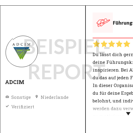
Führungs
BEISPIEL-
Du lässt dich ger
deine Führungsk
REPORT
inspirieren. Bei 
du das auf jeden F
ADCIM
In dieser Organis
du für deine Erge
Sonstige
Niederlande
belohnt, und indi
Verifiziert
werden dazu verw
zu motivieren.
Der Führungsstil