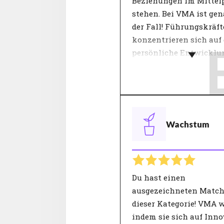
Beziehungen im Mitte
stehen. Bei VMA ist gen
der Fall! Führungskräft
konzentrieren sich auf
persönliche Entwicklu
Der Führungsstil hat e
großen Einfluss auf die
Arbeitszufriedenheit u
Produktivität. Innerha
Wachstum
Teams sorgt eine gute
Führungskraft für
Engagement, Vertrauen
Zufriedenheit. Eine
Führungspersönlichkei
Du hast einen
daher in hohem Maße z
ausgezeichneten Match
Zielen der Organisation 
dieser Kategorie! VMA 
Nur mit angemessener
indem sie sich auf Inn