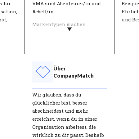
einen p
s für
VMA sind Abenteurer/in und
Beispie
le
die Arb
isation,
Rebell/in.
Ehrlich
nd die
hst,
und Be
Markentypen machen
h
Arbeitgebermarken und
Die me
nd
Menschen leichter
definie
ert.
verständlich. Die 12 von
sie in 
 der
CompanyMatch verwendeten
Schlüss
t die
Charakterisierungen werden
beschre
Über
durch eine Auswahl von
Untern
CompanyMatch
estimmt
Werten gebildet, die zusammen
Entsch
ten.
eine charakteristische
anhand
Wir glauben, dass du
Identität darstellen. Sowohl
überprü
glücklicher bist, besser
ation,
Menschen als auch
Organi
abschneidest und mehr
 sein.
Organisationen haben ihre
und Mi
erreichst, wenn du in einer
uf die
eigene, einzigartige
in die 
Organisation arbeitest, die
t zur
Zusammensetzung dieser
sie von
wirklich zu dir passt. Deshalb
ehen
Charakterisierungen.
erwart