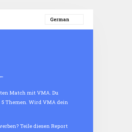
eten Match mit VMA. Du
n 5 Themen. Wird VMA dein
werben? Teile diesen Report