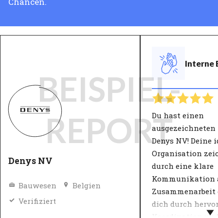
Chancen.
Interne
BEISPIEL-
Du hast einen
REPORT
ausgezeichneten
Denys NV! Deine i
Organisation zei
Denys NV
durch eine klare
Kommunikation 
Bauwesen
Belgien
Zusammenarbeit e
Verifiziert
dich durch hervo
Koordination und