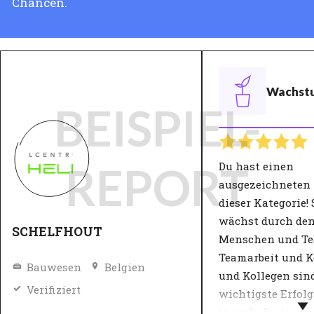
Chancen.
Wachst
BEISPIEL-
Du hast einen
REPORT
ausgezeichneten
dieser Kategori
wächst durch den
SCHELFHOUT
Menschen und Te
Teamarbeit und K
Bauwesen
Belgien
und Kollegen sind
Verifiziert
wichtigste Erfol
innerhalb einer