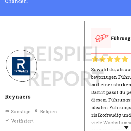
Chancen.
Führungs
BEISPIEL-
Sowohl du, als a
REPORT
bevorzugen Führ
mit einer starken
Damit passt du pe
Reynaers
diesem Führungss
idealen Führungs
Sonstige
Belgien
risikofreudig und
Verifiziert
viele Wachstumsc
sind auch offen f