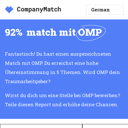
92%
match mit
OMP
Fantastisch! Du hast einen ausgezeichneten
Match mit OMP. Du erreichst eine hohe
Übereinstimmung in 5 Themen. Wird OMP dein
Traumarbeitgeber?
Wirst du dich um eine Stelle bei OMP bewerben?
Teile diesen Report und erhöhe deine Chancen.