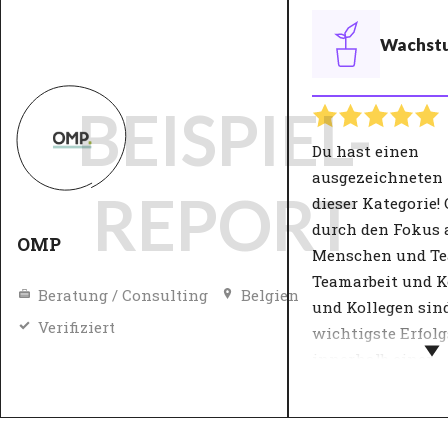
Wachst
BEISPIEL-
Du hast einen
ausgezeichneten
REPORT
dieser Kategorie
durch den Fokus 
OMP
Menschen und Te
Teamarbeit und K
Beratung / Consulting
Belgien
und Kollegen sind
Verifiziert
wichtigste Erfol
innerhalb einer
Wachstumsstrate
Die Wachstumsstr