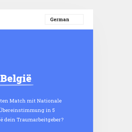
België
eten Match mit Nationale
e Übereinstimmung in 5
ë dein Traumarbeitgeber?