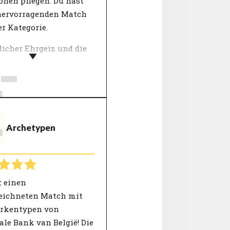
onen pflegen. Du hast
hervorragenden Match
er Kategorie.
-
licher Ehrgeiz und die
 der Organisation
 bei diesem Thema
en. Was wichtig ist
 Arbeit und in deinem
Menschen, die für eine
T
Archetypen
sation mit einer klaren
n arbeiten, an die sie
ch glauben, finden mehr
 ihrer Arbeit.
t einen
eichneten Match mit
rkentypen von
le Bank van België! Die