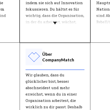
, die
Nur mit angemessener
ie
indem sie sich auf Innovation
Haupt
n
Leitung werden
nem
fokussieren. Du hältst es für
Nation
Teammitglieder optimale
ind
wichtig, dass die Organisation,
sind A
Leistungen erbringen und die
in der du arbeitest, wächst,
Rebell/
Möglichkeit haben, sich
ten.
indem sie sich auf
Marke
weiterzuentwickeln.
bahnbrechende Ideen und
Arbeit
Innovationen konzentriert.
Mensch
 der
Die Wachstumsstrategie der
verstän
Über
ma
Organisation beeinflusst die
Compa
CompanyMatch
eht es
Entwicklung der
Charak
Mitarbeitenden. Dies bestimmt
durch 
Wir glauben, dass du
lität.
den Ansatz der Aktivitäten.
Werten
glücklicher bist, besser
e
Schwerpunkte können
eine ch
abschneidest und mehr
 guten
Zusammenarbeit, Innovation,
Identit
erreichst, wenn du in einer
at
Ergebnisse und Prozesse sein.
Mensch
Organisation arbeitest, die
s auf
Personen, die in Bezug auf die
Organi
wirklich zu dir passt. Deshalb
.
Wachstumsstrategie gut zur
eigene,