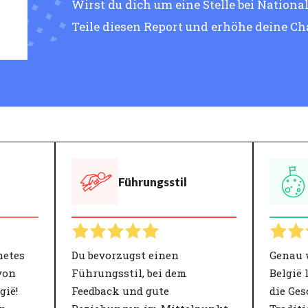
Wirst du dich um eine Stelle bei Nation
Teile diesen Report und erhöhe deine C
Führungsstil
netes
Du bevorzugst einen
Genau 
von
Führungsstil, bei dem
België 
gië!
Feedback und gute
die Ge