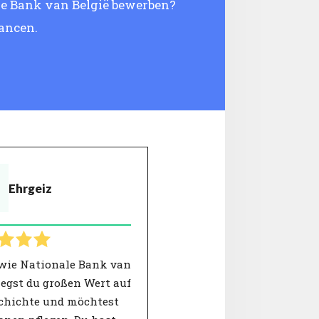
ale Bank van België bewerben?
hancen.
Ehrgeiz
wie Nationale Bank van
legst du großen Wert auf
schichte und möchtest