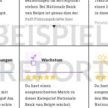
en
Beziehungen im Mittelpunkt
Traditi
stehen. Bei Nationale Bank
einen 
gië.
van België ist genau dies der
in dies
Fall! Führungskräfte hier
BEISPIEL
Persön
n und
konzentrieren sich auf deine
Vision
persönliche Entwicklung.
kommen
onen
Der Führungsstil hat einen
zusamm
indem
großen Einfluss auf die
bei der
Arbeitszufriedenheit und
Leben? 
REPOR
hungen
Wachstum
Produktivität. Innerhalb von
Organi
Teams sorgt eine gute
Ambitio
chtige
Führungskraft für
wirkli
n
Engagement, Vertrauen und
Sinn in
te"
Zufriedenheit. Eine
Du hast einen
Du has
er
Führungspersönlichkeit trägt
 mit
ausgezeichneten Match in
ausgez
nden
daher in hohem Maße zu den
gië! Am
dieser Kategorie! Nationale
den Ma
blick
Zielen der Organisation bei.
e echte
Bank van België wächst,
Nationa