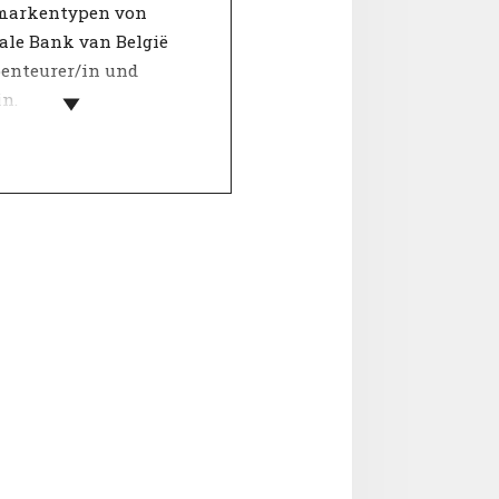
markentypen von
ale Bank van België
benteurer/in und
in.
ntypen machen
gebermarken und
en leichter
dlich. Die 12 von
nyMatch verwendeten
terisierungen werden
eine Auswahl von
 gebildet, die zusammen
arakteristische
ät darstellen. Sowohl
en als auch
sationen haben ihre
 einzigartige