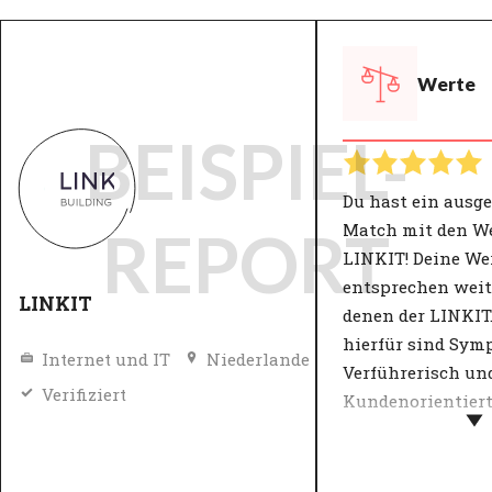
Werte
BEISPIEL-
Du hast ein ausg
Match mit den W
REPORT
LINKIT! Deine We
entsprechen wei
LINKIT
denen der LINKIT.
hierfür sind Sym
Internet und IT
Niederlande
Verführerisch un
Verifiziert
Kundenorientiert
Die meisten Orga
definieren ihre W