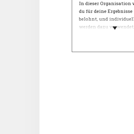
In dieser Organisation 
du für deine Ergebnisse
belohnt, und individuell
werden dazu verwendet,
zu motivieren.
Der Führungsstil hat e
großen Einfluss auf die
Arbeitszufriedenheit u
Produktivität. Innerha
Teams sorgt eine gute
Führungskraft für
Engagement, Vertrauen
Zufriedenheit. Eine
Führungspersönlichkei
daher in hohem Maße z
Zielen der Organisation 
Nur mit angemessener