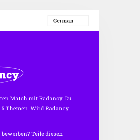
ncy
eten Match mit Radancy. Du
n 5 Themen. Wird Radancy
y bewerben? Teile diesen