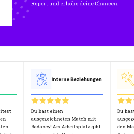
Report und erhöhe deine Chancen.
Interne Beziehungen
itest
Du hast einen
Du has
ren
ausgezeichneten Match mit
ausgez
sten
Radancy! Am Arbeitsplatz gibt
den Ma