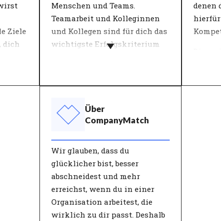
die Arbeitszufriedenheit.
Zusamm
wirst
Menschen und Teams.
denen d
Charak
Teamarbeit und Kolleginnen
hierfür
e Ziele
und Kollegen sind für dich das
Kompet
 dich
wichtigste Erfolgskriterium
Die me
innerhalb einer
definie
Wachstumsstrategie.
inen
sie in 
Die Wachstumsstrategie der
Schlüss
nd
Organisation beeinflusst die
beschre
Über
lb von
Entwicklung der
Untern
CompanyMatch
Mitarbeitenden. Dies bestimmt
Entsch
den Ansatz der Aktivitäten.
anhand
Wir glauben, dass du
 und
Schwerpunkte können
überprü
glücklicher bist, besser
Zusammenarbeit, Innovation,
Organi
abschneidest und mehr
t trägt
Ergebnisse und Prozesse sein.
und Mi
erreichst, wenn du in einer
u den
Personen, die in Bezug auf die
in die 
Organisation arbeitest, die
bei.
Wachstumsstrategie gut zur
sie von
wirklich zu dir passt. Deshalb
Organisation passen, sehen
erwart