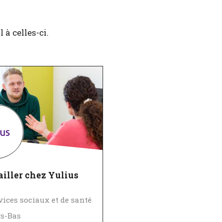
à celles-ci.
iller chez Yulius
vices sociaux et de santé
s-Bas