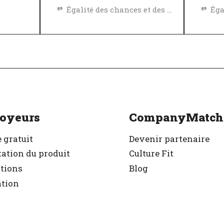
Égalité des chances et des avantages
Égalité des chances et des avantages
Politique de diversité, égalité et inclusivité
Exc
Politique de diversité, égalité et inclusivité
Excellent employeur
Vér
r
Vérifié
oyeurs
CompanyMatch
 gratuit
Devenir partenaire
ation du produit
Culture Fit
ations
Blog
ation