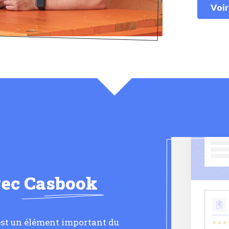
Voir
vec
Casbook
 est un élément important du