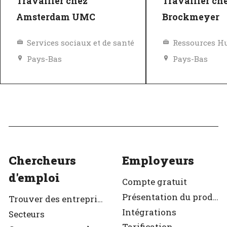
Travailler chez
Travailler ch
Amsterdam UMC
Brockmeyer
Services sociaux et de santé
Ressources H
Pays-Bas
Pays-Bas
Égalité des chances et des avantages
Politique de diversité, égalité et inclusivité
Excellent em
Excellent employeur
Vérifié
Vérifié
Chercheurs
Employeurs
d'emploi
Compte gratuit
Présentation du produit
Trouver des entreprises
Intégrations
Secteurs
Tarification