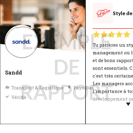
Style de
EXEMPLE
Tu préfères un sty
management où l
DE
et de bons rappor
sont essentiels. 
Sandd
c'est très certain
RAPPORT
Les managers acc
Transport & Logistique
Pays-Bas
l'importance à to
Vérifié
développement pe
Le style de leade
influence majeure
bien-être au trava