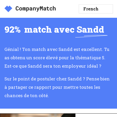
92%
match avec
Sandd
Génial ! Ton match avec Sandd est excellent. Tu
as obtenu un score élevé pour la thématique 5.
Est-ce que Sandd sera ton employeur idéal ?
Sur le point de postuler chez Sandd ? Pense bien
à partager ce rapport pour mettre toutes les
chances de ton côté.