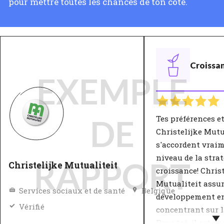
pour mettre toutes les chances de ton côté.
Croissa
EXEMPLE
Tes préférences et
DE
Christelijke Mutu
s'accordent vraim
niveau de la strat
RAPPORT
Christelijke Mutualiteit
croissance! Christ
Mutualiteit assu
Services sociaux et de santé
Belgique
développement en
Vérifié
concentrant sur l
Pour toi, il est i