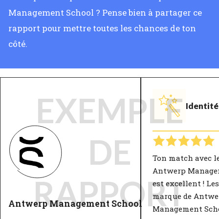
Management School ? Pense bien à partager ce
rapport pour mettre toutes les chances de ton
côté.
EXEMPLE
Identit
DE
Ton match avec l
Antwerp Manage
RAPPORT
est excellent ! Le
marque de Antwe
Antwerp Management School
Management Scho