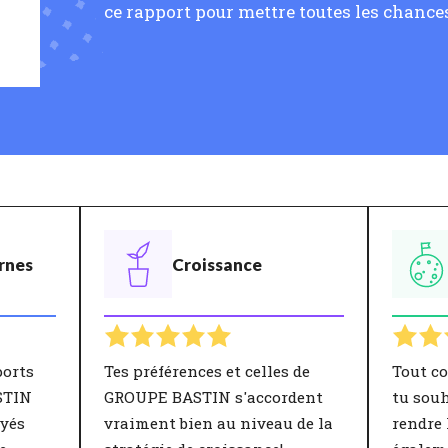
ce rapport pour mettre toutes les chances
rnes
Croissance
ports
Tes préférences et celles de
Tout c
STIN
GROUPE BASTIN s'accordent
tu souh
oyés
vraiment bien au niveau de la
rendre 