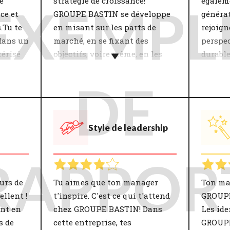
e
stratégie de croissance!
égalem
EXEMPL
ce et
GROUPE BASTIN se développe
généra
.Tu te
en misant sur les parts de
rejoign
dans un
marché, en se fixant des
perspec
érisé
objectifs, voire même, en les
durable
s
dépassant. Pour toi, il est
thémati
important que l'entreprise
DE
La thé
dans laquelle tu travailles
n d'une
prend e
grandisse en révélant le
tes
personn
meilleur d'elle-même.
Style de leadership
. La
l'entre
La stratégie de croissance de
vraime
ment
l'entreprise a un impact
au trav
RAPPOR
énorme sur ton
Travail
ité et
épanouissement. Elle
dans la
urs de
Tu aimes que ton manager
Ton ma
d sur
détermine notamment ton
laquell
llent !
t'inspire. C'est ce qui t'attend
GROUPE
une
approche de travail. Parmi les
ambiti
ent en
chez GROUPE BASTIN! Dans
Les ide
vail et
points de développement
travail.
s de
cette entreprise, tes
GROUPE