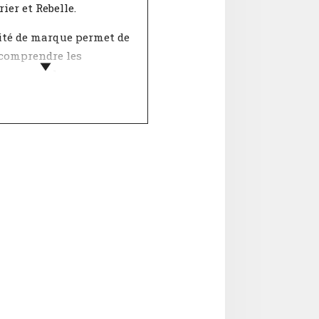
ier et Rebelle.
ité de marque permet de
comprendre les
s comme les personnes.
yMatch a inventorié 12
ristiques via une
on de valeurs qui,
le, représentent une
é. L'entreprise et toi
hacun votre propre
aison de
ristiques.