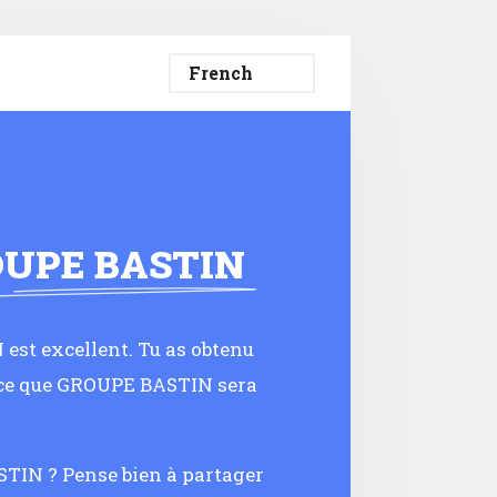
UPE BASTIN
st excellent. Tu as obtenu
t-ce que GROUPE BASTIN sera
STIN ? Pense bien à partager