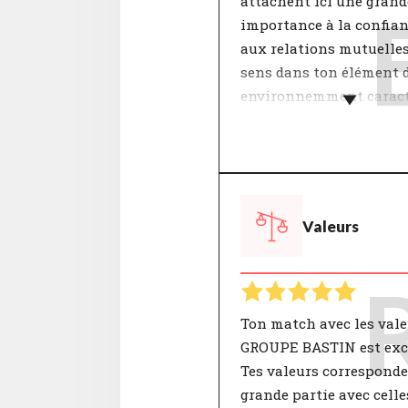
attachent ici une grand
importance à la confian
aux relations mutuelles
sens dans ton élément 
environnemment caract
par la coopération et de
feedbacks honnêtes.
Les interactions au sei
équipe sont déterminan
Valeurs
pour se sentir impliqué
thématique "Rapports
mutuels" inclut notam
des sujets tels que la
coopération, la collégial
Ton match avec les vale
l’état d’esprit. Un accor
GROUPE BASTIN est exce
ces points contribue à 
Tes valeurs correspond
bonne atmosphère de tra
grande partie avec celle