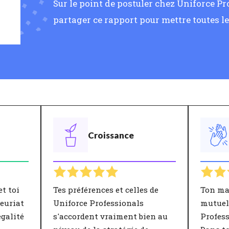
Sur le point de postuler chez Uniforce Pr
partager ce rapport pour mettre toutes le
Croissance
t toi
Tes préférences et celles de
Ton ma
euriat
Uniforce Professionals
mutuel
égalité
s'accordent vraiment bien au
Profess