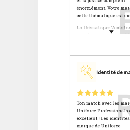
et la justice comptent
énormément. Votre mat
cette thématique est ex
La thématique “Ambitio
prend en compte tes obj
personnels et ta vision 
l'entreprise. Qu’est-ce q
vraiment important pou
au travail et dans la vie
Identité de m
Travailler pour une ent
dans laquelle tu crois e
laquelle tu partages la
ambition donne du sens
travail.
Ton match avec les mar
Uniforce Professionals 
excellent ! Les identités
marque de Uniforce