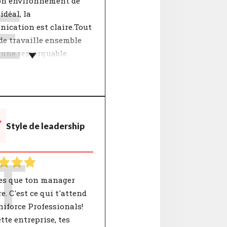
on environnement de
E
idéal, la
ication est claire.Tout
de travaille ensemble
à une remarquable
nation et une grande
on dans l'éxécution des
eractions au sein d'une
Style de leadership
 sont déterminantes
 sentir impliqué. La
ique "Rapports
T
s" inclut notamment
ets tels que la
es que ton manager
tion, la collégialité et
re. C'est ce qui t'attend
d’esprit. Un accord sur
iforce Professionals!
nts contribue à une
tte entreprise, tes