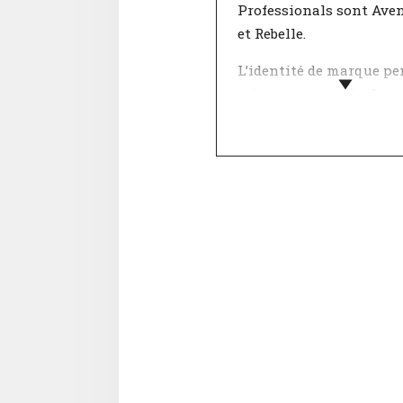
Professionals sont Aven
et Rebelle.
L’identité de marque pe
mieux comprendre les
marques comme les per
CompanyMatch a invent
caractéristiques via un
sélection de valeurs qui
ensemble, représentent
identité. L'entreprise et
avez chacun votre prop
combinaison de
caractéristiques.