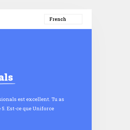
als
ionals est excellent. Tu as
 5. Est-ce que Uniforce