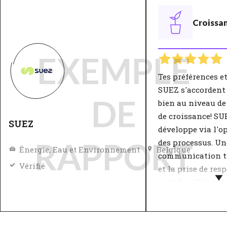
Croissa
EXEMPLE
Tes préférences et
SUEZ s'accordent
DE
bien au niveau de 
de croissance! SU
SUEZ
développe via l'o
RAPPORT
des processus. Un
Énergie, Eau et Environnement
Belgique
communication t
Vérifié
et la prise de res
sont des élément
caractéristiques 
d'entreprises. Pour
stabilité et une d