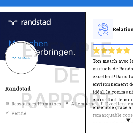
Relation
EXEMPLE
Ton match avec l
DE
mutuels de Rands
excellent! Dans t
environnement de
Randstad
RAPPORT
idéal, la communi
claire.Tout le mo
Ressources Humaines
Allemagne
Excellent e
ensemble grâce à
Vérifié
remarquable coor
une grande préci
l'éxécution des t