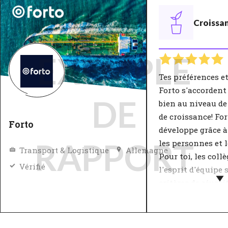
Croissa
EXEMPLE
Tes préférences et
Forto s'accorden
DE
bien au niveau de 
de croissance! For
Forto
développe grâce à
RAPPORT
les personnes et l
Transport & Logistique
Allemagne
Pour toi, les coll
Vérifié
l'esprit d'équipe 
critères de réuss
dans la stratégie 
La stratégie de c