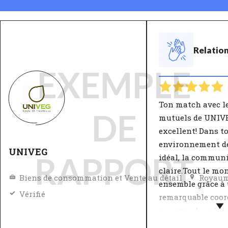
Relation
EXEMPLE
Ton match avec l
DE
mutuels de UNIVE
excellent! Dans t
environnement de
UNIVEG
RAPPORT
idéal, la communi
claire.Tout le mo
Biens de consommation et Vente au détail
Royau
ensemble grâce à
Vérifié
remarquable coor
une grande préci
l'éxécution des t