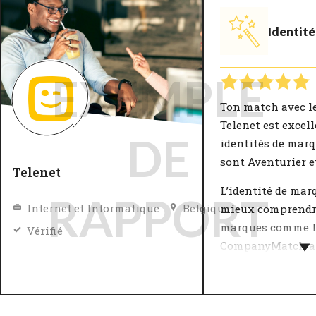
Identit
EXEMPLE
Ton match avec l
Telenet est excell
DE
identités de marq
sont Aventurier et
Telenet
L’identité de mar
RAPPORT
Internet et Informatique
Belgique
mieux comprendr
marques comme l
Vérifié
CompanyMatch a 
caractéristiques 
sélection de valeu
ensemble, représ