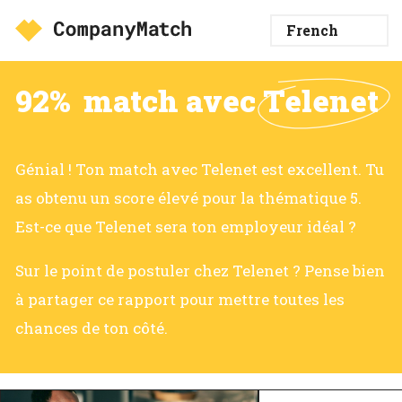
92%
match avec
Telenet
Génial ! Ton match avec Telenet est excellent. Tu
as obtenu un score élevé pour la thématique 5.
Est-ce que Telenet sera ton employeur idéal ?
Sur le point de postuler chez Telenet ? Pense bien
à partager ce rapport pour mettre toutes les
chances de ton côté.