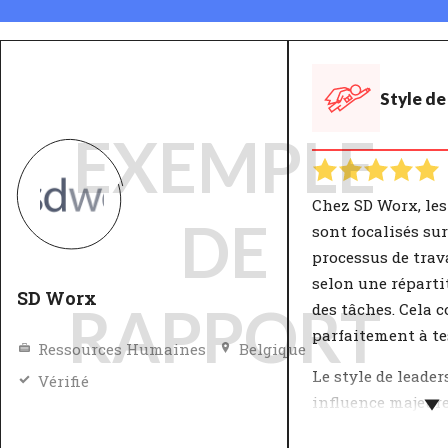
Style de
EXEMPLE
Chez SD Worx, le
DE
sont focalisés sur
processus de trava
selon une réparti
SD Worx
RAPPORT
des tâches. Cela 
parfaitement à te
Ressources Humaines
Belgique
Le style de leade
Vérifié
influence majeure
bien-être au trava