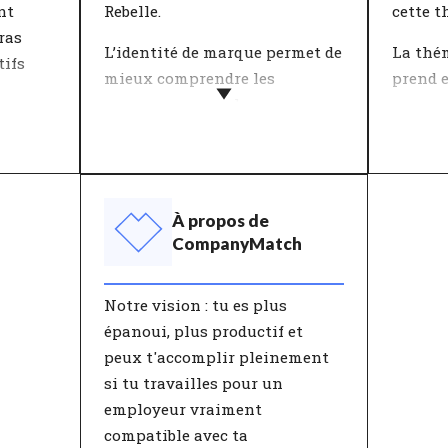
elle.
autres 
nt
Rebelle.
cette t
l'innov
ras
L’identité de marque permet de
La thé
les pro
tifs
mieux comprendre les
prend e
avec la
marques comme les personnes.
personn
c'est u
 une
CompanyMatch a inventorié 12
l'entre
promett
on
caractéristiques via une
vraime
a
sélection de valeurs qui,
au trav
s
ensemble, représentent une
Travail
À propos de
identité. L'entreprise et toi
dans la
CompanyMatch
ation,
avez chacun votre propre
laquell
n. Le
combinaison de
ambiti
Notre vision : tu es plus
c
caractéristiques.
travail.
épanoui, plus productif et
s de
peux t'accomplir pleinement
'avec
si tu travailles pour un
t que
employeur vraiment
e
compatible avec ta
 que