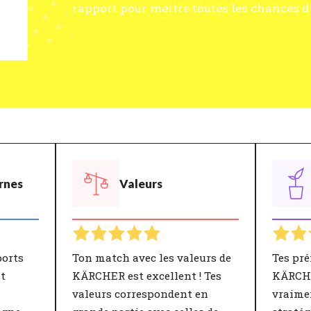
rapport pour mettre toutes les chances de
rnes
Valeurs
ports
Ton match avec les valeurs de
Tes pré
t
KÄRCHER est excellent ! Tes
KÄRCHE
valeurs correspondent en
vraimen