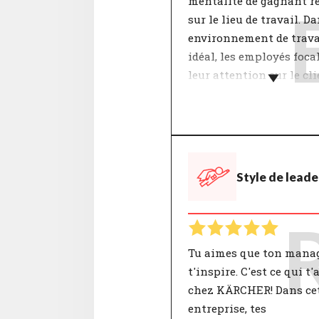
mentalité de gagnant r
sur le lieu de travail. D
environnement de trava
idéal, les employés foca
leur attention sur le cli
sont motivés à travaille
Les interactions au sei
équipe sont déterminan
pour se sentir impliqué
Style de leade
thématique "Rapports
mutuels" inclut notam
des sujets tels que la
coopération, la collégial
l’état d’esprit. Un accor
Tu aimes que ton mana
ces points contribue à 
t'inspire. C'est ce qui t
bonne atmosphère de tra
chez KÄRCHER! Dans ce
a une influence positive
entreprise, tes