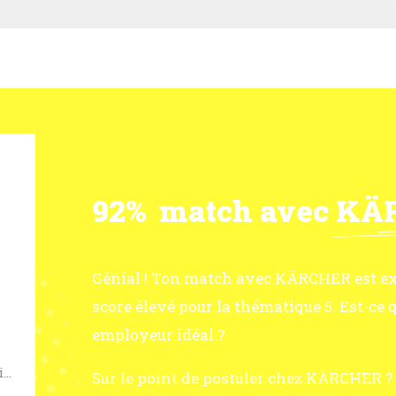
92%
match avec
KÄ
Génial ! Ton match avec KÄRCHER est exc
score élevé pour la thématique 5. Est-c
employeur idéal ?
Génie industriel & Mécanique
Sur le point de postuler chez KÄRCHER ? 