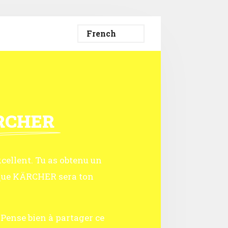
RCHER
ellent. Tu as obtenu un
e que KÄRCHER sera ton
Pense bien à partager ce