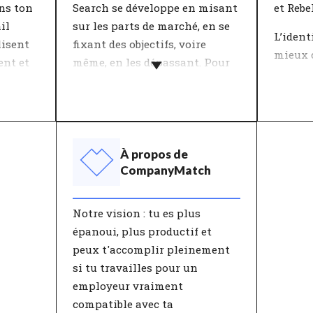
tu auras la possibilité de
ans ton
Search se développe en misant
et Rebel
t'épanouir davantage et que
il
sur les parts de marché, en se
L’ident
tes performances seront
lisent
fixant des objectifs, voire
mieux 
optimales.
ent et
même, en les dépassant. Pour
marque
r dur.
toi, il est important que
Compan
l'entreprise dans laquelle tu
n d'une
caracté
travailles grandisse en
tes
sélecti
révélant le meilleur d'elle-
. La
ensemb
même.
À propos de
identit
CompanyMatch
ment
La stratégie de croissance de
avez c
l'entreprise a un impact
combin
Notre vision : tu es plus
ité et
énorme sur ton
caracté
épanoui, plus productif et
d sur
épanouissement. Elle
peux t'accomplir pleinement
une
détermine notamment ton
si tu travailles pour un
vail et
approche de travail. Parmi les
employeur vraiment
 sur ta
points de développement
compatible avec ta
elle.
éventuels figurent entres