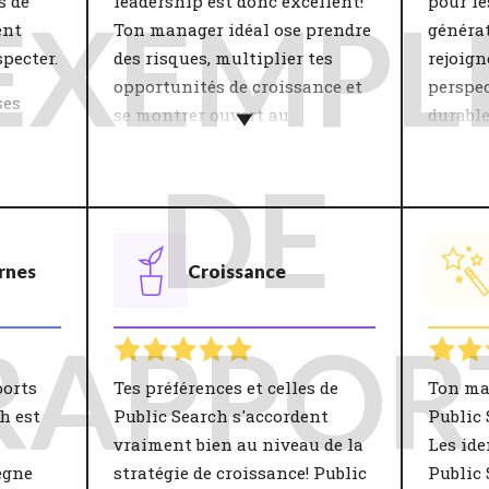
s de
leadership est donc excellent!
pour l
EXEMPL
ent
Ton manager idéal ose prendre
généra
specter.
des risques, multiplier tes
rejoign
opportunités de croissance et
perspec
ses
se montrer ouvert au
durable
rs car
changement.
thémati
eur
DE
Le style de leadership a une
La thé
. Les
influence majeure sur ton
prend e
bien-être au travail et ta
personn
rnes
Croissance
sont
productivité. Au sein des
l'entre
n
équipes, un leadership
vraime
 Les
approprié assure implication,
au trav
RAPPOR
 te
confiance et satisfaction. Le
Travail
r du
manager contribue donc
dans la
ports
Tes préférences et celles de
Ton ma
grandement aux objectifs de
laquell
h est
Public Search s'accordent
Public 
rise.
l'entreprise. Ce n'est qu'avec
ambiti
vraiment bien au niveau de la
Les ide
un management adéquat que
travail.
ègne
stratégie de croissance! Public
Public 