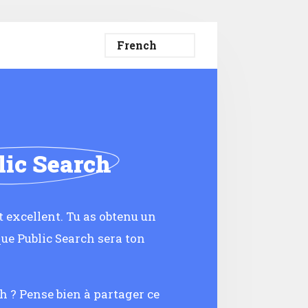
lic Search
t excellent. Tu as obtenu un
que Public Search sera ton
ch ? Pense bien à partager ce