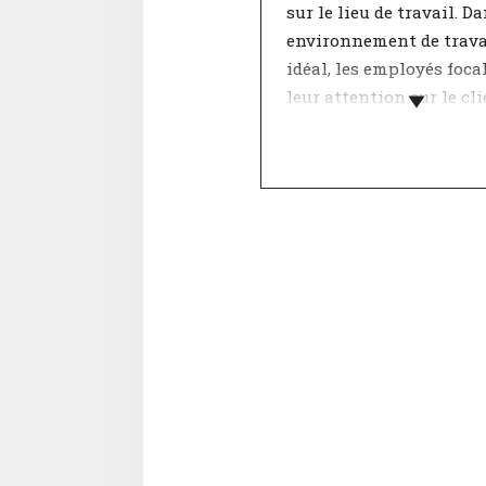
sur le lieu de travail. D
environnement de trava
idéal, les employés foca
leur attention sur le cli
sont motivés à travaille
Les interactions au sei
équipe sont déterminan
pour se sentir impliqué
thématique "Rapports
mutuels" inclut notam
des sujets tels que la
coopération, la collégial
l’état d’esprit. Un accor
ces points contribue à 
bonne atmosphère de tra
a une influence positive
satisfaction professionn