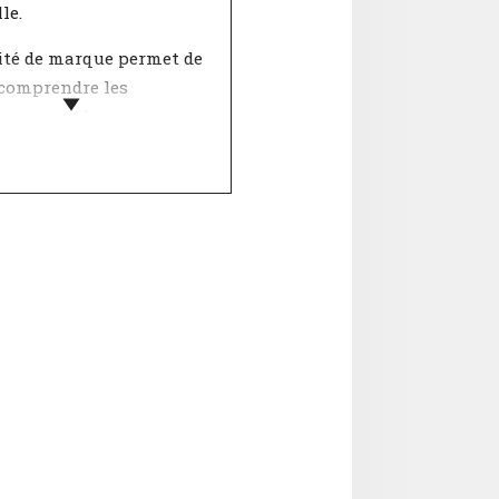
le.
ité de marque permet de
comprendre les
s comme les personnes.
yMatch a inventorié 12
ristiques via une
on de valeurs qui,
le, représentent une
é. L'entreprise et toi
hacun votre propre
aison de
ristiques.