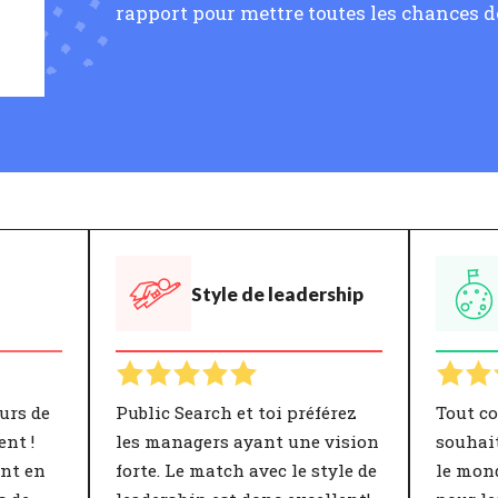
rapport pour mettre toutes les chances de
Style de leadership
urs de
Public Search et toi préférez
Tout c
ent !
les managers ayant une vision
souhait
ent en
forte. Le match avec le style de
le mon