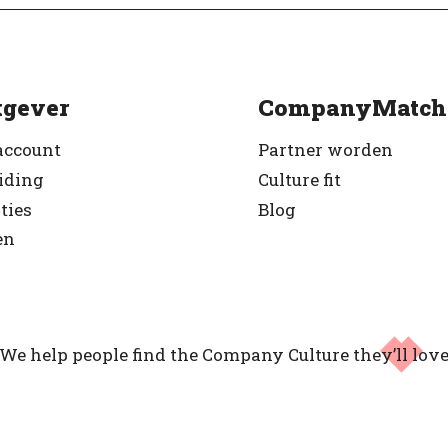
gever
CompanyMatch
account
Partner worden
iding
Culture fit
ties
Blog
en
We help people find the Company Culture
they’ll lov