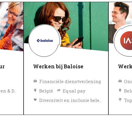
ur
Werken bij Baloise
Werk
Financiële dienstverlening
Consumentengoederen & Detailhandel
België
Equal pay
Bel
Diversiteit en inclusie beleid
To
Diversiteit en inclusie beleid
Topwerkgever
Gev
Geverifieerd