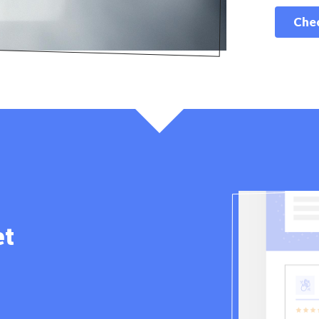
Chec
et