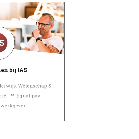
en bij IAS
Onderwijs, Wetenschap & Onderzoek
gië
Equal pay
pwerkgever
erifieerd