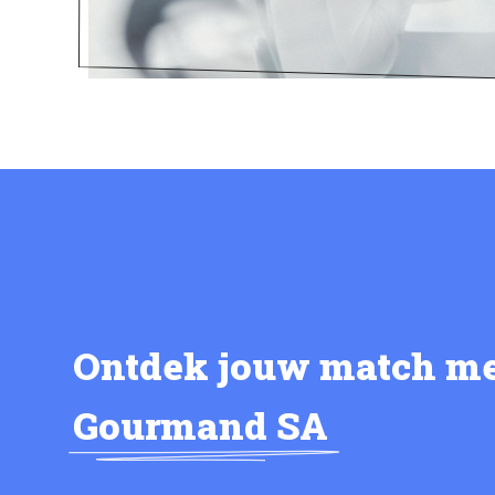
Ontdek jouw match m
Gourmand SA