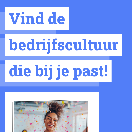
Vind de
bedrijfscultuur
die bij je past!