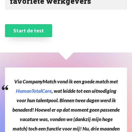
favoriete werkgevers
Start de test
Via
CompanyMatch
vond
ik
een
goede
match
met
HumanTotalCare
,
wat
leidde
tot
een
uitnodiging
voor
hun
talentpool.
Binnen
twee
dagen
werd
ik
benaderd!
Hoewel
er
op
dat
moment
geen
passende
vacature
was,
vonden
we
(dankzij
mijn
hoge
match)
toch
een
functie
voor
mij!
Nu,
drie
maanden