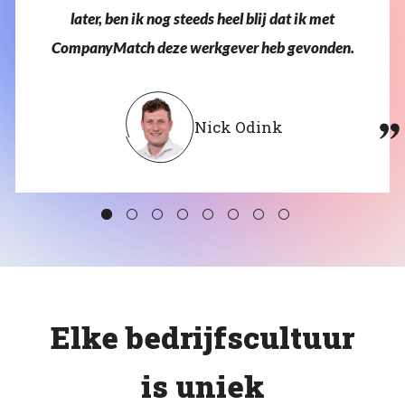
later,
ben
ik
nog
steeds
heel
blij
dat
ik
met
CompanyMatch
deze
werkgever
heb
gevonden.
Nick Odink
Elke bedrijfscultuur
is uniek