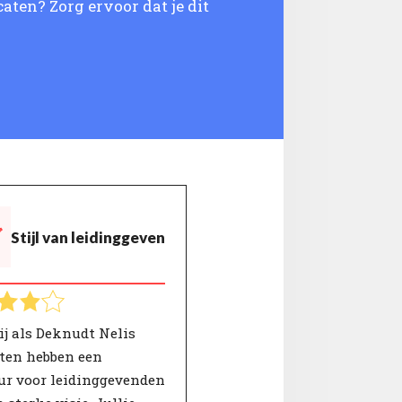
caten? Zorg ervoor dat je dit
Stijl van leidinggeven
ij als Deknudt Nelis
ten hebben een
ur voor leidinggevenden