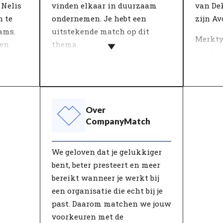
positieve invloed op
optima
 Nelis
vinden elkaar in duurzaam
van De
werktevredenheid.
krijgen
n te
ondernemen. Je hebt een
zijn Av
ontwik
ams.
uitstekende match op dit
Merkty
 en
thema.
werkge
te
Persoonlijke ambitie en de
beter b
en
visie van de organisatie
typeri
komen samen in dit thema.
gebrui
Wat is belangrijk in het werk
selecti
Over
oed op
en leven? Mensen die werken
samen 
CompanyMatch
bij een organisatie met een
karakte
alt
ambitie waar zij echt in
staan.
We geloven dat je gelukkiger
 de
geloven vinden meer betekenis
organis
bent, beter presteert en meer
punten
aan hun werk.
unieke
bereikt wanneer je werkt bij
king,
deze ty
een organisatie die echt bij je
n
past. Daarom matchen we jouw
oed bij
voorkeuren met de
p het