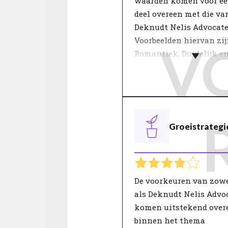
waarden komen voor ee
deel overeen met die va
Deknudt Nelis Advocate
Voorbeelden hiervan zij
V
Romantiek, Duidelijk e
Fantasierijk.
De meeste organisaties
definiëren hun waarden
in een aantal kernbegri
Groeistrategi
beschrijven waar zij vo
staan. Belangrijke
beslissingen worden ge
aan deze 'kernwaarden'.
waarden van een organi
De voorkeuren van zowe
geven klanten en
als Deknudt Nelis Advo
medewerkers inzicht in
komen uitstekend over
gedragingen die zij van
binnen het thema