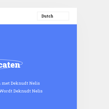
caten
h met Deknudt Nelis
 Wordt Deknudt Nelis