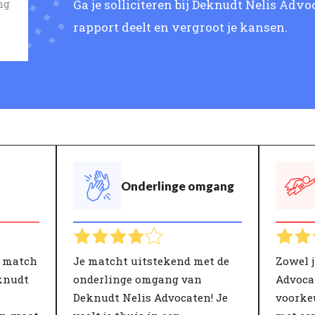
Ga je solliciteren bij Deknudt Nelis Advo
ng
rapport deelt en vergroot je kansen.
Onderlinge omgang
e match
Je matcht uitstekend met de
Zowel j
knudt
onderlinge omgang van
Advoca
Deknudt Nelis Advocaten! Je
voorke