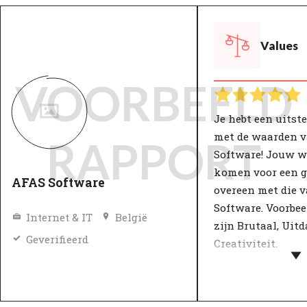
Values
VOORBEELD
Je hebt een uits
met de waarden 
RAPPORT
Software! Jouw 
komen voor een g
AFAS Software
overeen met die 
Software. Voorbe
Internet & IT
België
zijn Brutaal, Uit
Geverifieerd
Creativiteit.
De meeste organi
definiëren hun w
in een aantal ker