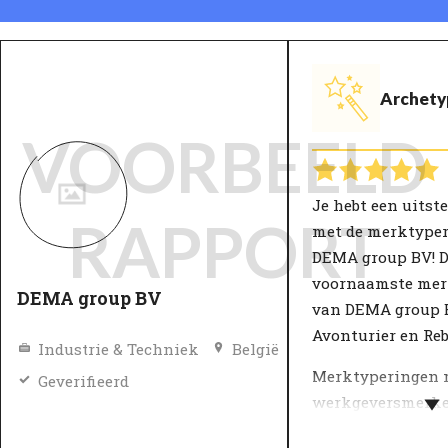
Archety
VOORBEELD
Je hebt een uits
RAPPORT
met de merktype
DEMA group BV! 
voornaamste mer
DEMA group BV
van DEMA group B
Avonturier en Reb
Industrie & Techniek
België
Merktyperingen
Geverifieerd
werkgeversmerk
beter begrijpbaar. 