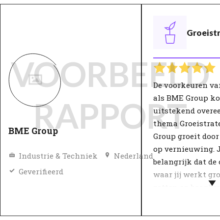
Groeist
VOORBEELD
De voorkeuren va
als BME Group k
RAPPORT
uitstekend overe
thema Groeistrat
BME Group
Group groeit door
op vernieuwing. J
Industrie & Techniek
Nederland
belangrijk dat de
Geverifieerd
waar jij werkt gro
zetten op baanbr
en innovaties.
De groeistrategie