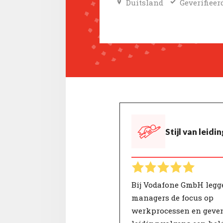
Duitsland
Geverifieer
Stijl van leid
Bij Vodafone GmbH legg
managers de focus op
werkprocessen en geven