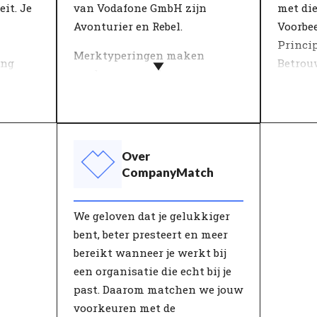
process
it. Je
van Vodafone GmbH zijn
met di
de orga
Avonturier en Rebel.
Voorbee
gebied 
Princi
Merktyperingen maken
een goe
ing
Betrou
werkgeversmerken en mensen
toekom
beter begrijpbaar. De 12
De mee
 omgang
typeringen die CompanyMatch
defini
or het
gebruikt worden gevormd door
in een 
id. Het
selecties van waarden die
beschri
Over
ang
samen voor een
staan. 
CompanyMatch
karakteristieke identiteit
beslis
iteit
staan. Zowel mensen als
aan dez
We geloven dat je gelukkiger
organisaties hebben een eigen
waarde
bent, beter presteert en meer
eze
unieke samenstelling van
geven 
bereikt wanneer je werkt bij
an een
deze typeringen.
medewe
een organisatie die echt bij je
t een
gedragi
past. Daarom matchen we jouw
organi
voorkeuren met de
verwac