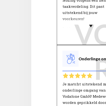
leiding volgens een hel
taakverdeling. Dit past
uitstekend bij jouw
voorkeuren!
V
Leiderschapsstijl is van
invloed op werkplezier
productiviteit. Binnen 
zorgt een goede leiding
voor inzet, vertrouwen 
Onderlinge o
tevredenheid. Een leide
daardoor in grote mate 
de doelen van de organis
Alleen met de juiste
aansturing zullen men
Je matcht uitstekend m
optimaal presteren en 
onderlinge omgang van
krijgen om zichzelf verd
Vodafone GmbH! Medew
ontwikkelen.
worden geprikkeld door