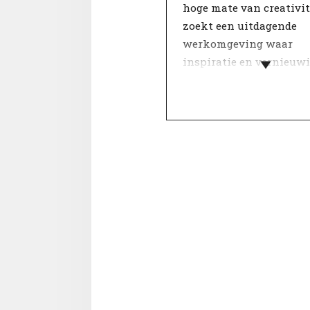
hoge mate van creativite
zoekt een uitdagende
werkomgeving waar
inspiratie en vernieuw
centraal staan.
Binnen een team is de
met elkaar bepalend vo
gevoel van betrokkenhe
thema Onderlinge Omg
gaat onder andere over
samenwerking, collegial
en mentaliteit.
Overeenstemming op d
onderdelen draagt bij a
goede werksfeer en heef
positieve invloed op
werktevredenheid.