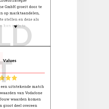
roeistrategie!
ne GmbH groeit door te
en op marktaandelen,
te stellen en deze als
LD
n kan zelfs te
ffen. Je vindt het
ijk dat de organisatie
j werkt groeit door het
it zichzelf te halen.
T
Values
istrategie van de
atie is van invloed op
wikkeling van
rkers. Deze bepaalt
k de insteek van de
t een uitstekende match
amheden. Focuspunten
 waarden van Vodafone
 zijn: samenwerking,
Jouw waarden komen
ie, resultaten en
n groot deel overeen