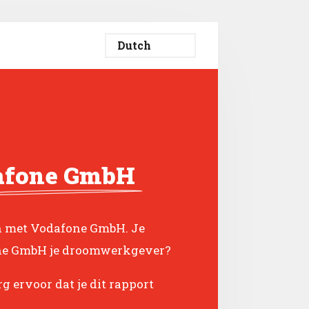
afone GmbH
ch met Vodafone GmbH. Je
one GmbH je droomwerkgever?
g ervoor dat je dit rapport