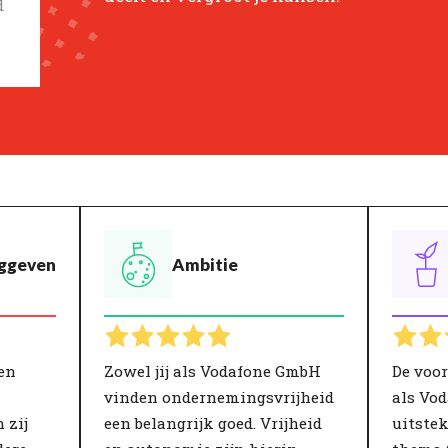
d
inggeven
Ambitie
en
Zowel jij als Vodafone GmbH
De voo
vinden ondernemingsvrijheid
als Vo
 zij
een belangrijk goed. Vrijheid
uitste