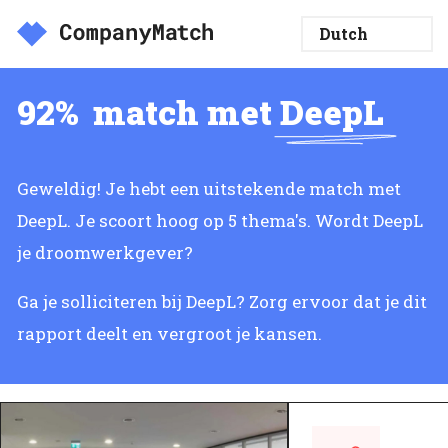
92%
match met
DeepL
Geweldig! Je hebt een uitstekende match met
DeepL. Je scoort hoog op 5 thema's. Wordt DeepL
je droomwerkgever?
Ga je solliciteren bij DeepL? Zorg ervoor dat je dit
rapport deelt en vergroot je kansen.