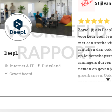
Stijl va
VOORBEELD
Zowel jij als Dee
voorkeur voor le
met een sterke vis
RAPPORT
matchen dan ook
DeepL
op leiderschapssti
managers durven r
Internet & IT
Duitsland
nemen en geven j
Geverifieerd
groeikansen. Ook
open voor verand
Leiderschapsstijl
invloed op werkp
productiviteit. B
zorgt een goede l