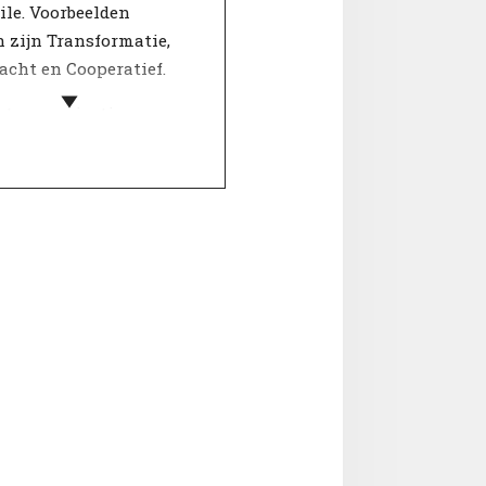
le. Voorbeelden
 zijn Transformatie,
acht en Cooperatief.
ste organisaties
ëren hun waarden door
aantal kernbegrippen te
jven waar zij voor
Belangrijke
singen worden getoetst
e 'kernwaarden'. De
n van een organisatie
klanten en
rkers inzicht in de
ngen die zij van de
satie mogen
hten.