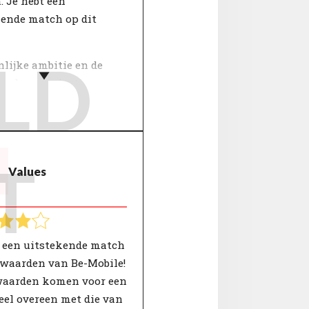
 Je hebt een
kende match op dit
LD
lijke ambitie en de
an de organisatie
samen in dit thema.
belangrijk in het werk
en? Mensen die werken
 organisatie met een
T
Values
 waar zij echt in
n vinden meer betekenis
n werk.
t een uitstekende match
 waarden van Be-Mobile!
aarden komen voor een
eel overeen met die van