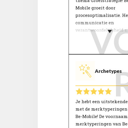
thema Groeistrategie! B
Mobile groeit door
procesoptimalisatie. He
communicatie en
V
verantwoordelijkheid z
kenmerkend voor dit t
organisatie. Je vindt ee
duidelijke taakomschri
en stabiliteit belangrijk
Archetypes
De groeistrategie van de
organisatie is van invl
de ontwikkeling van
medewerkers. Deze bepa
namelijk de insteek van
Je hebt een uitstekend
werkzaamheden. Focus
met de merktyperingen
kunnen zijn: samenwer
Be-Mobile! De voornaam
innovatie, resultaten e
merktyperingen van Be