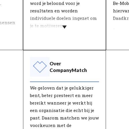
oed bij
.
word je beloond voor je
Be-Mobi
p het
resultaten en worden
hiervan
n
ie zien
individuele doelen ingezet om
Daadkr
mensen
or de
je te motiveren.
De mee
ère.
nyMatch
Leiderschapsstijl is van grote
defini
md door
invloed op werkplezier en
in een 
ie
productiviteit. Binnen teams
beschri
zorgt een goede leidinggevende
staan. 
Over
eit
voor inzet, vertrouwen en
beslis
CompanyMatch
s
tevredenheid. Een leider draagt
aan dez
 eigen
daardoor in grote mate bij aan
waarde
We geloven dat je gelukkiger
van
de doelen van de organisatie.
geven 
bent, beter presteert en meer
Alleen met de juiste
medewe
bereikt wanneer je werkt bij
aansturing zullen mensen
gedragi
een organisatie die echt bij je
optimaal presteren en de kans
organi
past. Daarom matchen we jouw
krijgen om zichzelf verder te
verwac
voorkeuren met de
ontwikkelen.