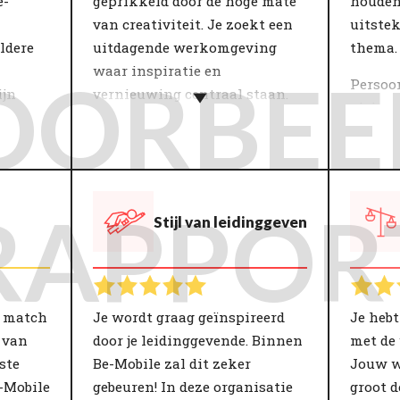
e-
geprikkeld door de hoge mate
houden.
van creativiteit. Je zoekt een
uitste
ldere
uitdagende werkomgeving
thema.
waar inspiratie en
OORBEE
Persoon
ijn
vernieuwing centraal staan.
visie v
ype
Binnen een team is de omgang
komen 
n
met elkaar bepalend voor het
Wat is 
jving
gevoel van betrokkenheid. Het
en lev
.
thema Onderlinge Omgang
bij een
RAPPOR
Stijl van leidinggeven
gaat onder andere over
ambitie
oed op
samenwerking, collegialiteit
gelove
en mentaliteit.
aan hu
alt
Overeenstemming op deze
 de
onderdelen draagt bij aan een
e match
Je wordt graag geïnspireerd
Je heb
punten
goede werksfeer en heeft een
 van
door je leidinggevende. Binnen
met de
king,
positieve invloed op
ste
Be-Mobile zal dit zeker
Jouw w
n
werktevredenheid.
-Mobile
gebeuren! In deze organisatie
groot d