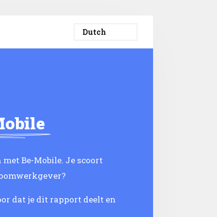
obile
 met Be-Mobile. Je scoort
 droomwerkgever?
or dat je dit rapport deelt en