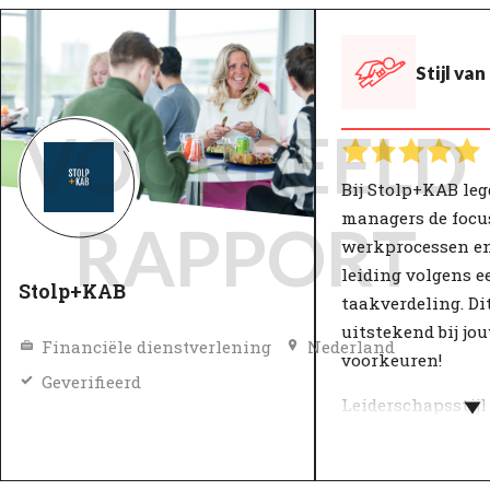
Stijl va
VOORBEELD
Bij Stolp+KAB le
managers de focu
RAPPORT
werkprocessen en
leiding volgens e
Stolp+KAB
taakverdeling. Di
uitstekend bij jo
Financiële dienstverlening
Nederland
voorkeuren!
Geverifieerd
Leiderschapsstijl
invloed op werkp
productiviteit. B
zorgt een goede l