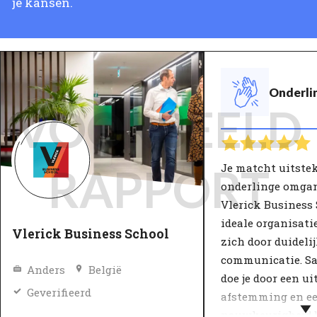
je kansen.
Onderli
VOORBEELD
Je matcht uitste
RAPPORT
onderlinge omga
Vlerick Business 
ideale organisat
Vlerick Business School
zich door duideli
communicatie. 
Anders
België
doe je door een u
Geverifieerd
afstemming en ee
nauwkeurigheid b