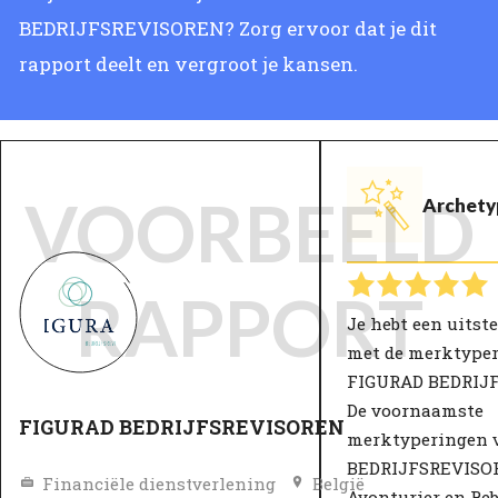
BEDRIJFSREVISOREN? Zorg ervoor dat je dit
rapport deelt en vergroot je kansen.
VOORBEELD
Archety
RAPPORT
Je hebt een uits
met de merktype
FIGURAD BEDRIJ
De voornaamste
FIGURAD BEDRIJFSREVISOREN
merktyperingen 
BEDRIJFSREVISOR
Financiële dienstverlening
België
Avonturier en Reb