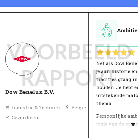
Ambitie
VOORBEELD
Net als Dow Benel
RAPPORT
je aan historie en
tradities graag i
houden. Je hebt e
Dow Benelux B.V.
uitstekende matc
thema.
Industrie & Techniek
België
Persoonlijke ambi
Geverifieerd
visie van de orga
komen samen in 