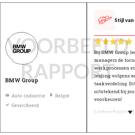
Stijl va
VOORBEELD
Bij BMW Group le
managers de focu
RAPPORT
werkprocessen en
leiding volgens e
BMW Group
taakverdeling. Di
uitstekend bij jo
Auto-industrie
België
voorkeuren!
Geverifieerd
Leiderschapsstijl
invloed op werkp
productiviteit. B
zorgt een goede l