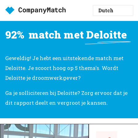
92%
match met
Deloitte
Geweldig! Je hebt een uitstekende match met
Deloitte. Je scoort hoog op 5 thema's. Wordt
Deloitte je droomwerkgever?
Ga je solliciteren bij Deloitte? Zorg ervoor dat je
dit rapport deelt en vergroot je kansen.