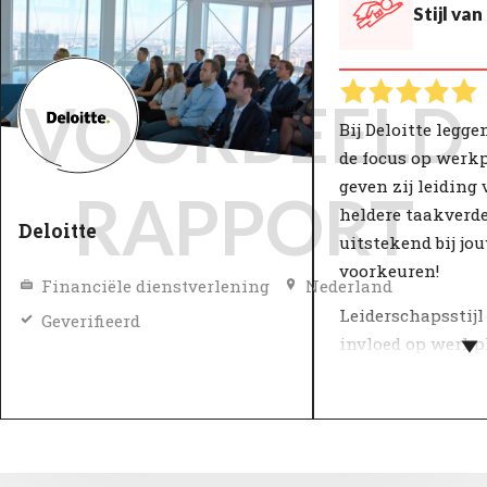
Stijl va
VOORBEELD
Bij Deloitte legg
de focus op werk
geven zij leiding
RAPPORT
heldere taakverde
Deloitte
uitstekend bij jo
voorkeuren!
Financiële dienstverlening
Nederland
Leiderschapsstijl
Geverifieerd
invloed op werkp
productiviteit. B
zorgt een goede l
voor inzet, vertr
tevredenheid. Een
daardoor in grote