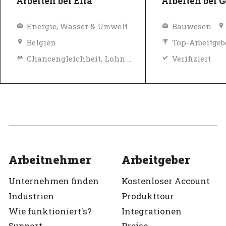
Arbeiten bei Elia
Arbeiten bei G
Energie, Wasser & Umwelt
Bauwesen
Belgien
Top-Arbeitgeb
Chancengleichheit, Lohn und Sozialleistungen
Verifiziert
Diversity, Gleichberechtigung und Inklusions Richtlinien
Top-Arbeitgeber
Verifiziert
Arbeitnehmer
Arbeitgeber
Unternehmen finden
Kostenloser Account
Industrien
Produkttour
Wie funktioniert's?
Integrationen
Support
Preise